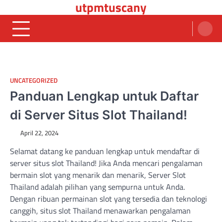
utpmtuscany
Skip
to
content
UNCATEGORIZED
Panduan Lengkap untuk Daftar
di Server Situs Slot Thailand!
April 22, 2024
Selamat datang ke panduan lengkap untuk mendaftar di
server situs slot Thailand! Jika Anda mencari pengalaman
bermain slot yang menarik dan menarik, Server Slot
Thailand adalah pilihan yang sempurna untuk Anda.
Dengan ribuan permainan slot yang tersedia dan teknologi
canggih, situs slot Thailand menawarkan pengalaman