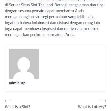
di Server Situs Slot Thailand. Berbagi pengalaman dan tips
dengan sesama pemain dapat membantu Anda
mengembangkan strategi permainan yang lebih baik.
Ingatlah bahwa kolaborasi dan diskusi dengan orang lain
juga dapat membawa inspirasi dan motivasi baru untuk
meningkatkan performa permainan Anda.
adminutp
Post
⟵
⟶
What Is a Slot?
What is Lottery?
navigation