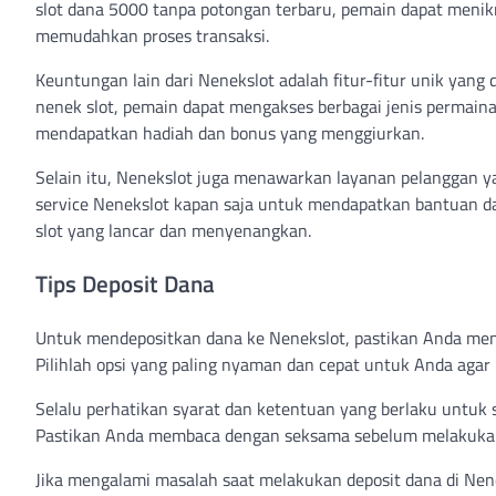
slot dana 5000 tanpa potongan terbaru, pemain dapat meni
memudahkan proses transaksi.
Keuntungan lain dari Nenekslot adalah fitur-fitur unik y
nenek slot, pemain dapat mengakses berbagai jenis permain
mendapatkan hadiah dan bonus yang menggiurkan.
Selain itu, Nenekslot juga menawarkan layanan pelanggan y
service Nenekslot kapan saja untuk mendapatkan bantuan d
slot yang lancar dan menyenangkan.
Tips Deposit Dana
Untuk mendepositkan dana ke Nenekslot, pastikan Anda meng
Pilihlah opsi yang paling nyaman dan cepat untuk Anda agar 
Selalu perhatikan syarat dan ketentuan yang berlaku untuk se
Pastikan Anda membaca dengan seksama sebelum melakukan
Jika mengalami masalah saat melakukan deposit dana di Ne