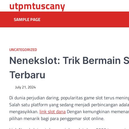
utpmtuscany
Skip
to
content
SAMPLE PAGE
UNCATEGORIZED
Nenekslot: Trik Bermain
Terbaru
July 21, 2024
Di dunia perjudian daring, popularitas game slot terus meni
Salah satu platform yang sedang menjadi perbincangan adal
mengasyikkan.
link slot dana
Dengan kemungkinan memenangk
pilihan menarik bagi para penggemar slot online.