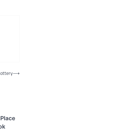
ottery
⟶
 Place
ok