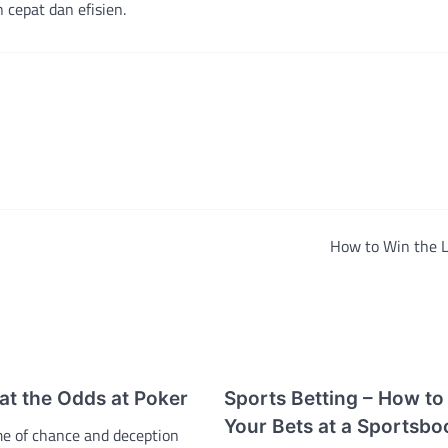
epat dan efisien.
How to Win the L
at the Odds at Poker
Sports Betting – How to
Your Bets at a Sportsbo
me of chance and deception