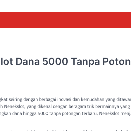
 Slot Dana 5000 Tanpa Poto
ngkat seiring dengan berbagai inovasi dan kemudahan yang ditawa
ah Nenekslot, yang dikenal dengan beragam trik bermainnya yang
an dana hingga 5000 tanpa potongan terbaru, Nenekslot menj