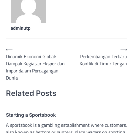
adminutp
Post
⟵
⟶
Dinamik Ekonomi Global:
Perkembangan Terbaru
navigation
Dampak Kegiatan Ekspor dan
Konflik di Timur Tengah
Impor dalam Perdagangan
Dunia
Related Posts
Starting a Sportsbook
A sportsbook is a gambling establishment where customers,
also known as bettors or punters, place wagers on sporting