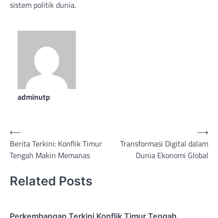
sistem politik dunia.
adminutp
Post
⟵
⟶
Berita Terkini: Konflik Timur
Transformasi Digital dalam
navigation
Tengah Makin Memanas
Dunia Ekonomi Global
Related Posts
Perkembangan Terkini Konflik Timur Tengah