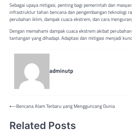
Sebagai upaya mitigasi, penting bagi pemerintah dan masyar
infrastruktur tahan bencana dan pengembangan teknologi r
perubahan iklim, dampak cuaca ekstrem, dan cara mengurang
Dengan memahami dampak cuaca ekstrem akibat perubahan ikl
tantangan yang dihadapi. Adaptasi dan mitigasi menjadi kun
adminutp
Post
⟵
Bencana Alam Terbaru yang Mengguncang Dunia
navigation
Related Posts