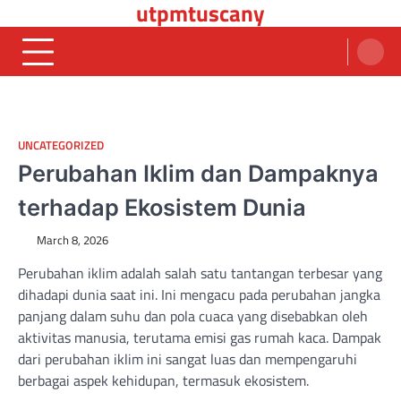
utpmtuscany
Skip
to
content
UNCATEGORIZED
Perubahan Iklim dan Dampaknya
terhadap Ekosistem Dunia
March 8, 2026
Perubahan iklim adalah salah satu tantangan terbesar yang
dihadapi dunia saat ini. Ini mengacu pada perubahan jangka
panjang dalam suhu dan pola cuaca yang disebabkan oleh
aktivitas manusia, terutama emisi gas rumah kaca. Dampak
dari perubahan iklim ini sangat luas dan mempengaruhi
berbagai aspek kehidupan, termasuk ekosistem.