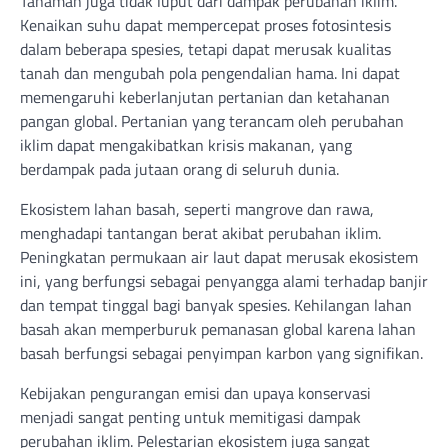
Tanaman juga tidak luput dari dampak perubahan iklim.
Kenaikan suhu dapat mempercepat proses fotosintesis
dalam beberapa spesies, tetapi dapat merusak kualitas
tanah dan mengubah pola pengendalian hama. Ini dapat
memengaruhi keberlanjutan pertanian dan ketahanan
pangan global. Pertanian yang terancam oleh perubahan
iklim dapat mengakibatkan krisis makanan, yang
berdampak pada jutaan orang di seluruh dunia.
Ekosistem lahan basah, seperti mangrove dan rawa,
menghadapi tantangan berat akibat perubahan iklim.
Peningkatan permukaan air laut dapat merusak ekosistem
ini, yang berfungsi sebagai penyangga alami terhadap banjir
dan tempat tinggal bagi banyak spesies. Kehilangan lahan
basah akan memperburuk pemanasan global karena lahan
basah berfungsi sebagai penyimpan karbon yang signifikan.
Kebijakan pengurangan emisi dan upaya konservasi
menjadi sangat penting untuk memitigasi dampak
perubahan iklim. Pelestarian ekosistem juga sangat