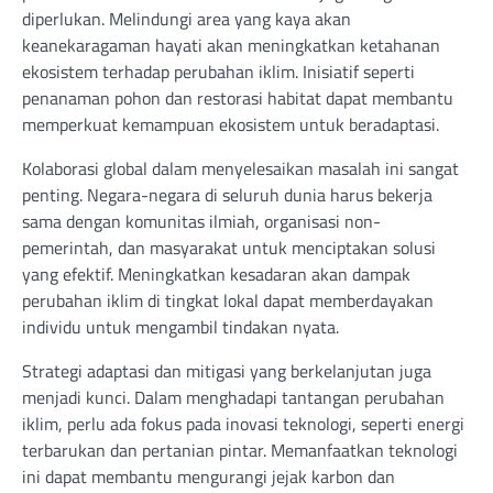
diperlukan. Melindungi area yang kaya akan
keanekaragaman hayati akan meningkatkan ketahanan
ekosistem terhadap perubahan iklim. Inisiatif seperti
penanaman pohon dan restorasi habitat dapat membantu
memperkuat kemampuan ekosistem untuk beradaptasi.
Kolaborasi global dalam menyelesaikan masalah ini sangat
penting. Negara-negara di seluruh dunia harus bekerja
sama dengan komunitas ilmiah, organisasi non-
pemerintah, dan masyarakat untuk menciptakan solusi
yang efektif. Meningkatkan kesadaran akan dampak
perubahan iklim di tingkat lokal dapat memberdayakan
individu untuk mengambil tindakan nyata.
Strategi adaptasi dan mitigasi yang berkelanjutan juga
menjadi kunci. Dalam menghadapi tantangan perubahan
iklim, perlu ada fokus pada inovasi teknologi, seperti energi
terbarukan dan pertanian pintar. Memanfaatkan teknologi
ini dapat membantu mengurangi jejak karbon dan