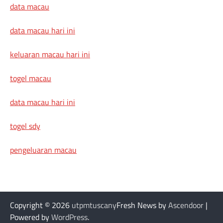
data macau
data macau hari ini
keluaran macau hari ini
togel macau
data macau hari ini
togel sdy
pengeluaran macau
Copyright © 2026
utpmtuscany
Fresh News by
Ascendoor
|
Powered by
WordPress
.