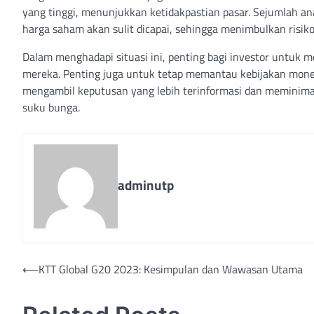
yang tinggi, menunjukkan ketidakpastian pasar. Sejumlah a
harga saham akan sulit dicapai, sehingga menimbulkan risiko l
Dalam menghadapi situasi ini, penting bagi investor untuk me
mereka. Penting juga untuk tetap memantau kebijakan monet
mengambil keputusan yang lebih terinformasi dan meminimalis
suku bunga.
adminutp
Post
⟵
KTT Global G20 2023: Kesimpulan dan Wawasan Utama
navigation