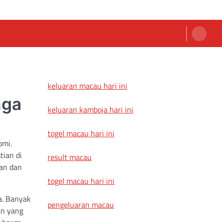
keluaran macau hari ini
nga
keluaran kamboja hari ini
togel macau hari ini
omi.
tian di
result macau
an dan
togel macau hari ini
a. Banyak
pengeluaran macau
an yang