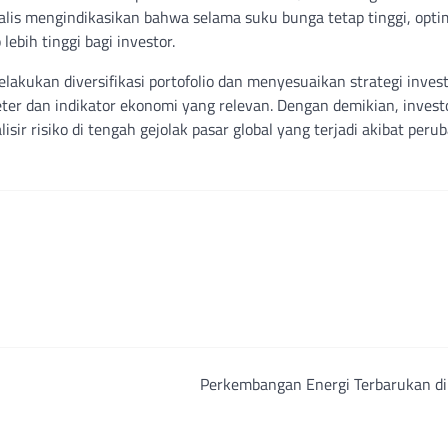
nalis mengindikasikan bahwa selama suku bunga tetap tinggi, opt
ebih tinggi bagi investor.
lakukan diversifikasi portofolio dan menyesuaikan strategi invest
er dan indikator ekonomi yang relevan. Dengan demikian, invest
ir risiko di tengah gejolak pasar global yang terjadi akibat peru
Perkembangan Energi Terbarukan di