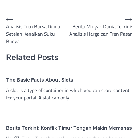
Post
⟵
⟶
Analisis Tren Bursa Dunia
Berita Minyak Dunia Terkini:
navigation
Setelah Kenaikan Suku
Analisis Harga dan Tren Pasar
Bunga
Related Posts
The Basic Facts About Slots
A slot is a type of container in which you can store content
for your portal. A slot can only…
Berita Terkini: Konflik Timur Tengah Makin Memanas