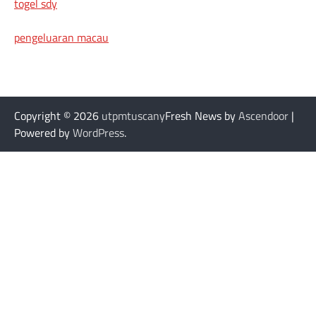
togel sdy
pengeluaran macau
Copyright © 2026
utpmtuscany
Fresh News by
Ascendoor
|
Powered by
WordPress
.