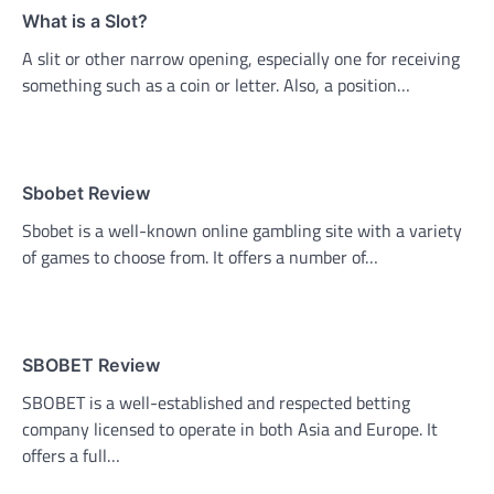
What is a Slot?
A slit or other narrow opening, especially one for receiving
something such as a coin or letter. Also, a position…
Sbobet Review
Sbobet is a well-known online gambling site with a variety
of games to choose from. It offers a number of…
SBOBET Review
SBOBET is a well-established and respected betting
company licensed to operate in both Asia and Europe. It
offers a full…