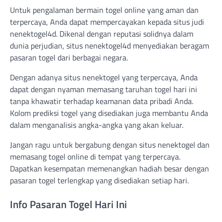
Untuk pengalaman bermain togel online yang aman dan
terpercaya, Anda dapat mempercayakan kepada situs judi
nenektogel4d. Dikenal dengan reputasi solidnya dalam
dunia perjudian, situs nenektogel4d menyediakan beragam
pasaran togel dari berbagai negara.
Dengan adanya situs nenektogel yang terpercaya, Anda
dapat dengan nyaman memasang taruhan togel hari ini
tanpa khawatir terhadap keamanan data pribadi Anda.
Kolom prediksi togel yang disediakan juga membantu Anda
dalam menganalisis angka-angka yang akan keluar.
Jangan ragu untuk bergabung dengan situs nenektogel dan
memasang togel online di tempat yang terpercaya.
Dapatkan kesempatan memenangkan hadiah besar dengan
pasaran togel terlengkap yang disediakan setiap hari.
Info Pasaran Togel Hari Ini