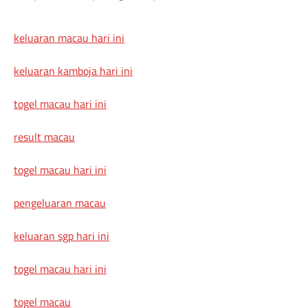
keluaran macau hari ini
keluaran kamboja hari ini
togel macau hari ini
result macau
togel macau hari ini
pengeluaran macau
keluaran sgp hari ini
togel macau hari ini
togel macau