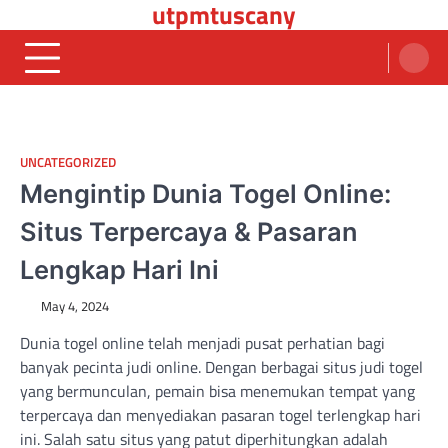
utpmtuscany
Skip
to
content
UNCATEGORIZED
Mengintip Dunia Togel Online:
Situs Terpercaya & Pasaran
Lengkap Hari Ini
May 4, 2024
Dunia togel online telah menjadi pusat perhatian bagi
banyak pecinta judi online. Dengan berbagai situs judi togel
yang bermunculan, pemain bisa menemukan tempat yang
terpercaya dan menyediakan pasaran togel terlengkap hari
ini. Salah satu situs yang patut diperhitungkan adalah