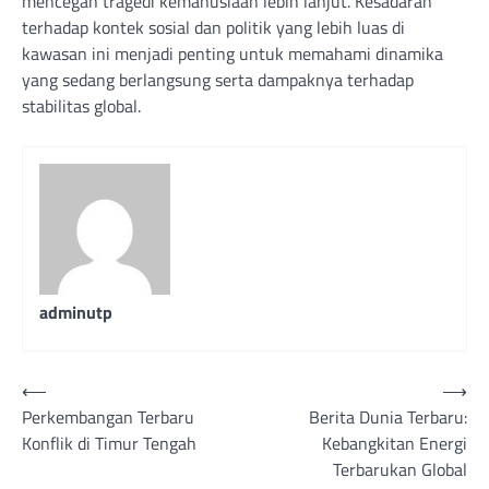
mencegah tragedi kemanusiaan lebih lanjut. Kesadaran
terhadap kontek sosial dan politik yang lebih luas di
kawasan ini menjadi penting untuk memahami dinamika
yang sedang berlangsung serta dampaknya terhadap
stabilitas global.
adminutp
Post
⟵
⟶
Perkembangan Terbaru
Berita Dunia Terbaru:
navigation
Konflik di Timur Tengah
Kebangkitan Energi
Terbarukan Global