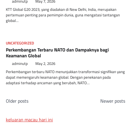
adminutp
May 7, 2026
KTT Global G20 2023, yang diadakan di New Delhi, India, merupakan
pertemuan penting para pemimpin dunia, guna mengatasi tantangan
global…
UNCATEGORIZED
Perkembangan Terbaru NATO dan Dampaknya bagi
Keamanan Global
adminutp
May 2, 2026
Perkembangan terbaru NATO menunjukkan transformasi signifikan yang
dapat memengaruhi keamanan global. Dengan penekanan pada
adaptasi terhadap ancaman yang berubah, NATO…
Posts
Older posts
Newer posts
navigation
keluaran macau hari ini