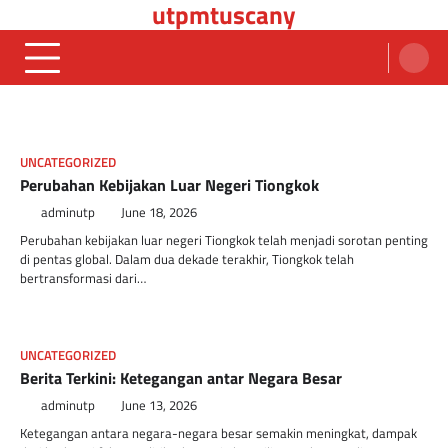
utpmtuscany
Skip
to
content
UNCATEGORIZED
Perubahan Kebijakan Luar Negeri Tiongkok
adminutp
June 18, 2026
Perubahan kebijakan luar negeri Tiongkok telah menjadi sorotan penting
di pentas global. Dalam dua dekade terakhir, Tiongkok telah
bertransformasi dari…
UNCATEGORIZED
Berita Terkini: Ketegangan antar Negara Besar
adminutp
June 13, 2026
Ketegangan antara negara-negara besar semakin meningkat, dampak