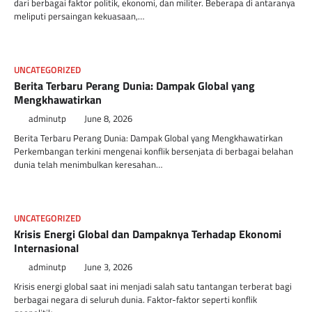
dari berbagai faktor politik, ekonomi, dan militer. Beberapa di antaranya
meliputi persaingan kekuasaan,…
UNCATEGORIZED
Berita Terbaru Perang Dunia: Dampak Global yang
Mengkhawatirkan
adminutp
June 8, 2026
Berita Terbaru Perang Dunia: Dampak Global yang Mengkhawatirkan
Perkembangan terkini mengenai konflik bersenjata di berbagai belahan
dunia telah menimbulkan keresahan…
UNCATEGORIZED
Krisis Energi Global dan Dampaknya Terhadap Ekonomi
Internasional
adminutp
June 3, 2026
Krisis energi global saat ini menjadi salah satu tantangan terberat bagi
berbagai negara di seluruh dunia. Faktor-faktor seperti konflik