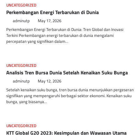
UNCATEGORIZED
Perkembangan Energi Terbarukan di Dunia
adminutp
May 17, 2026
Perkembangan Energi Terbarukan di Dunia: Tren Global dan Inovasi
Terkini Perkembangan energi terbarukan di dunia mengalami
percepatan yang signifikan dalam…
UNCATEGORIZED
Analisis Tren Bursa Dunia Setelah Kenaikan Suku Bunga
adminutp
May 12, 2026
Setelah kenaikan suku bunga, tren bursa dunia menunjukkan pergeseran
signifikan yang mempengaruhi berbagai sektor ekonomi. Kenaikan suku
bunga, yang biasanya…
UNCATEGORIZED
KTT Global G20 2023: Kesimpulan dan Wawasan Utama